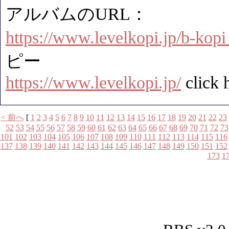
アルバムのURL：
https://www.levelkopi.jp/b-kopi
ピー
https://www.levelkopi.jp/
click 
< 前へ
[
1
2
3
4
5
6
7
8
9
10
11
12
13
14
15
16
17
18
19
20
21
22
23
52
53
54
55
56
57
58
59
60
61
62
63
64
65
66
67
68
69
70
71
72
73
101
102
103
104
105
106
107
108
109
110
111
112
113
114
115
116
137
138
139
140
141
142
143
144
145
146
147
148
149
150
151
152
173
1