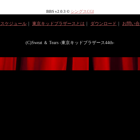
BBS v2.0.3 ©
シングスCGI
演スケジュール
｜
東京キッドブラザースとは
｜
ダウンロード
｜
お問い合
(C)Sweat ＆ Tears -東京キッドブラザース44th-